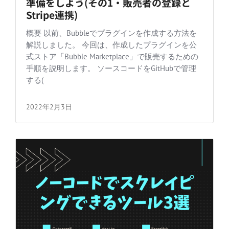
準備をしよう(その1・販売者の登録と
Stripe連携)
概要 以前、Bubbleでプラグインを作成する方法を
解説しました。 今回は、作成したプラグインを公
式ストア「Bubble Marketplace」で販売するための
手順を説明します。 ソースコードをGitHubで管理
する(
2022年2月3日