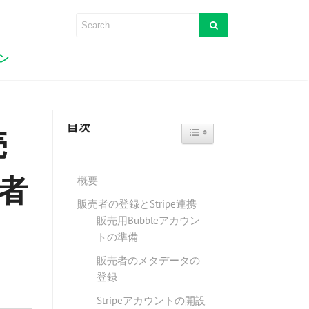
ン
目次
TOGGLE TABLE OF CONTEN
売
者
概要
販売者の登録とStripe連携
販売用Bubbleアカウン
トの準備
販売者のメタデータの
登録
Stripeアカウントの開設