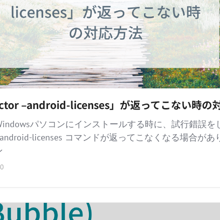
 doctor –android-licenses」が返ってこない
erをWindowsパソコンにインストールする時に、試行錯誤
ctor --android-licenses コマンドが返ってこなくなる場
ン
0