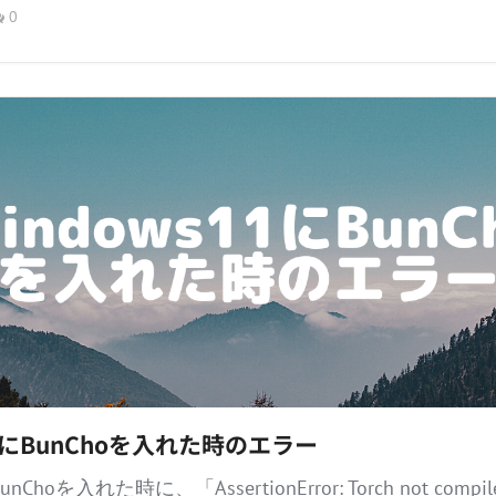
0
11にBunChoを入れた時のエラー
nChoを入れた時に、「AssertionError: Torch not compile