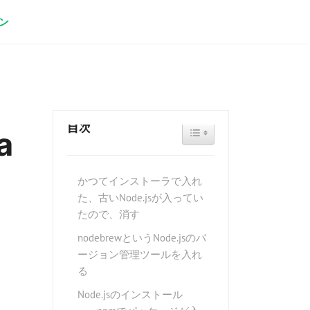
ン
目次
TOGGLE TABLE OF CONTEN
a
かつてインストーラで入れ
た、古いNode.jsが入ってい
たので、消す
nodebrewというNode.jsのバ
ージョン管理ツールを入れ
る
Node.jsのインストール