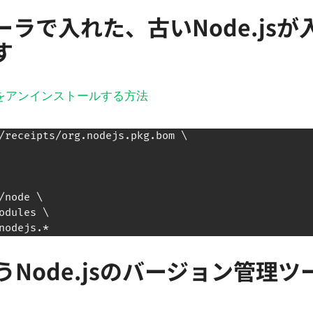
ラで入れた、古いNode.jsが
す
e.js をアンインストールする方法
/receipts/org.nodejs.pkg.bom \

node \

odules \

nodejs.*
いうNode.jsのバージョン管理ツ