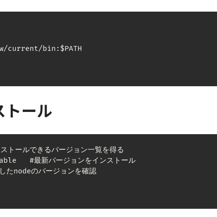
w/current/bin:$PATH

ンストール
 # インストールできるバージョン一覧を得る

y stable   #最新バージョンをインストール

ードしたnodeのバージョンを確認
