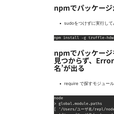
npmでパッケー
sudoをつけずに実行して
npm install -g truffle-hdw
npmでパッケージ
見つからず、Error: 
名’が出る
require で探すモジュ
node

> global.module.paths

[ '/Users/ユーザ名/repl/node_