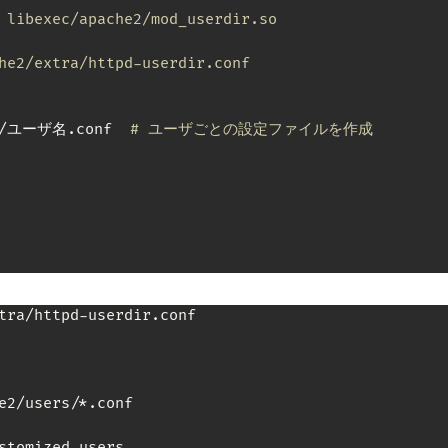
 libexec/apache2/mod_userdir.so
he2/extra/httpd-userdir.conf
rs/ユーザ名.conf  
# ユーザごとの設定ファイルを作成
tra/httpd-userdir.conf

e2/users/*.conf
