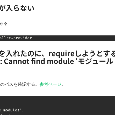
ジが入らない
みる
allet-provider
を入れたのに、requireしようとす
Cannot find module ‘モジュール
ールのパスを確認する。
参考ページ
。
modules',
