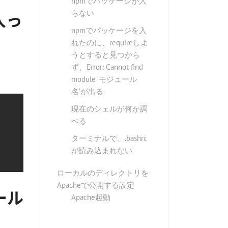
npmでパッケージが入
入っ
らない
npmでパッケージを入
れたのに、requireしよ
うとすると見つから
ず、Error: Cannot find
module ‘モジュール
名’が出る
現在のシェルが何か調
べる
ターミナルで、.bashrc
が読み込まれない
ローカルのディレクトリを
Apacheで公開する設定
ール
Apache起動