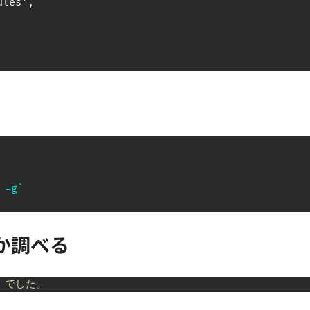
les',

 -g
`
か調べる
sh でした。