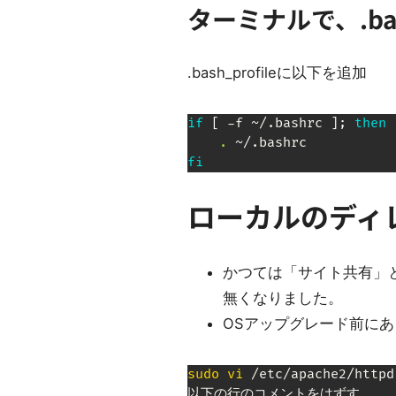
ターミナルで、.b
.bash_profileに以下を追加
if
[
 -f ~/.bashrc 
]
;
then
.
fi
ローカルのディレ
かつては「サイト共有」
無くなりました。
OSアップグレード前にあっ
sudo
vi
 /etc/apache2/httpd.