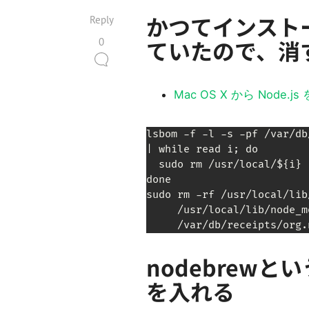
かつてインストー
Reply
ていたので、消
0
Mac OS X から Nod
lsbom -f -l -s -pf /var/db
| while read i; do

  sudo rm /usr/local/${i}

done

sudo rm -rf /usr/local/lib/
     /usr/local/lib/node_m
     /var/db/receipts/org.
nodebrewと
を入れる