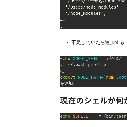
  '/Users/ユーザ名/node_modu
  '/Users/node_modules',

  '/node_modules',

……

]
不足していたら追加する
echo
$NODE_PATH
#空っぽ
vi
 ~/.bash_profile

export
NODE_PATH
=
`
npm
 root
を追加。
現在のシェルが何
echo
$SHELL
# /bin/ba