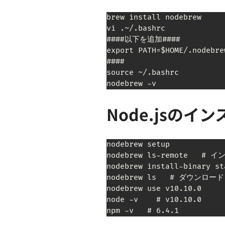
brew install nodebrew

vi .~/.bashrc

####以下を追加####

export PATH=$HOME/.nodebre
####

source ~/.bashrc

nodebrew -v
Node.jsのイ
nodebrew setup

nodebrew ls-remote  
nodebrew install-binar
nodebrew ls   # ダウンロ
nodebrew use v10.10.0

node -v    # v10.10.0

npm -v   # 6.4.1