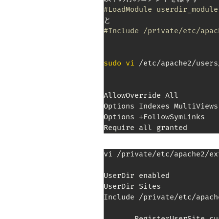
#LoadModule userdir_module
#Include /private/etc/apac
sudo
vi
 /etc/apache2/use
AllowOverride All

Options Indexes MultiViews

Options +FollowSymLinks

vi /private/etc/apache2/ex
UserDir enabled

UserDir Sites

Include /private/etc/apach