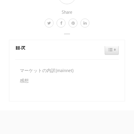
Share
目次
TOGGLE TAB
マーケットの内訳(mainnet)
感想